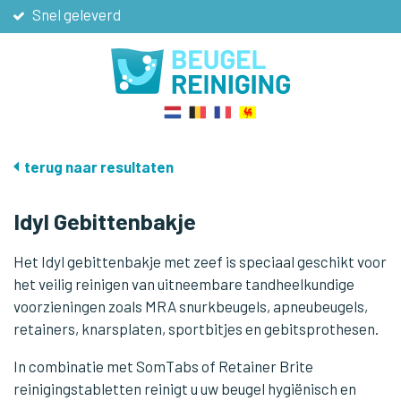
Snel geleverd
Niet goed, geld terug
De scherpste prijzen
Gratis verzending vanaf € 40
terug naar resultaten
Idyl Gebittenbakje
Het Idyl gebittenbakje met zeef is speciaal geschikt voor
het veilig reinigen van uitneembare tandheelkundige
voorzieningen zoals MRA snurkbeugels, apneubeugels,
retainers, knarsplaten, sportbitjes en gebitsprothesen.
In combinatie met SomTabs of Retainer Brite
reinigingstabletten reinigt u uw beugel hygiënisch en