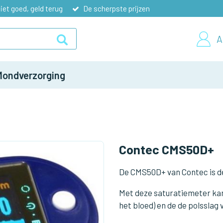
iet goed, geld terug
De scherpste prijzen
A
Mondverzorging
Contec CMS50D+
De CMS50D+ van Contec is de
Met deze saturatiemeter kan
het bloed) en de de polsslag