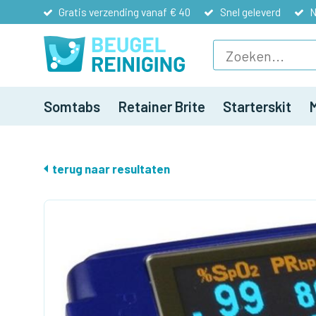
Gratis verzending vanaf € 40
Snel geleverd
N
Somtabs
Retainer Brite
Starterskit
terug naar resultaten