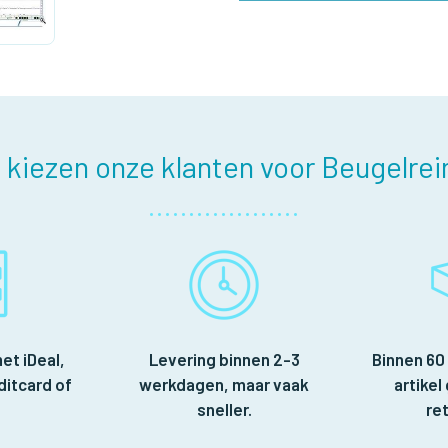
kiezen onze klanten voor Beugelrein
et iDeal,
Levering binnen 2-3
Binnen 60
ditcard of
werkdagen, maar vaak
artikel 
.
sneller.
re