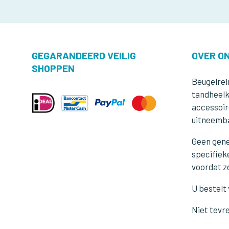
GEGARANDEERD VEILIG
OVER O
SHOPPEN
Beugelrein
tandheelk
accessoir
uitneemba
Geen gene
specifiek
voordat z
U bestelt 
Niet tevre